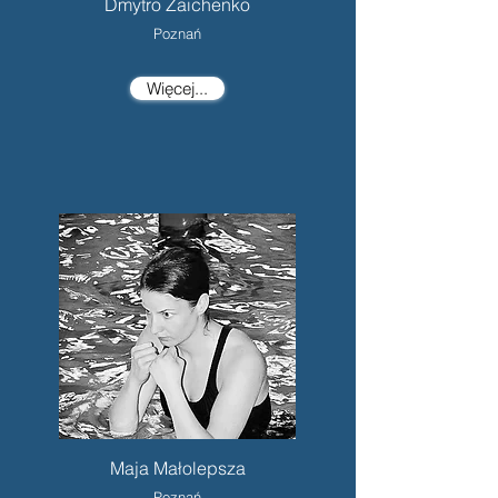
Dmytro Zaichenko
Poznań
Więcej...
Maja Małolepsza
Poznań