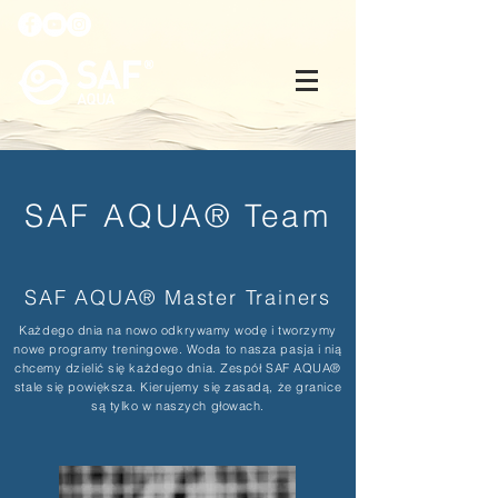
SAF AQUA® Team
SAF AQUA® Master Trainers
Każdego dnia na nowo odkrywamy wodę i tworzymy
nowe programy treningowe. Woda to nasza pasja i nią
chcemy dzielić się każdego dnia. Zespół SAF AQUA®
stale się powiększa. Kierujemy się zasadą, że granice
są tylko w naszych głowach.