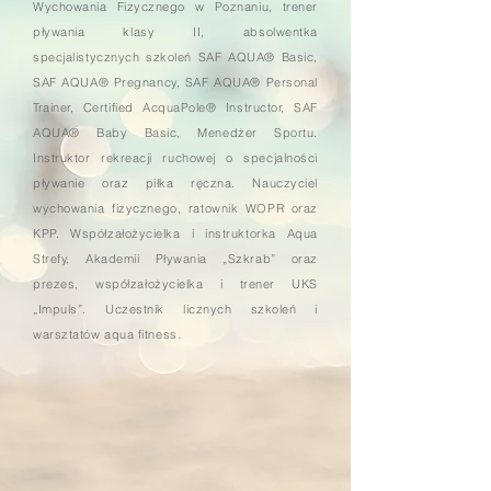
Wychowania Fizycznego w Poznaniu, trener
pływania klasy II, absolwentka
specjalistycznych szkoleń SAF AQUA® Basic,
SAF AQUA® Pregnancy, SAF AQUA® Personal
Trainer, Certified AcquaPole® Instructor, SAF
AQUA® Baby Basic, Menedżer Sportu.
Instruktor rekreacji ruchowej o specjalności
pływanie oraz piłka ręczna. Nauczyciel
wychowania fizycznego, ratownik WOPR oraz
KPP. Współzałożycielka i instruktorka Aqua
Strefy, Akademii Pływania „Szkrab” oraz
prezes, współzałożycielka i trener UKS
„Impuls”. Uczestnik licznych szkoleń i
warsztatów aqua fitness.