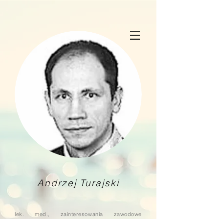
Andrzej Turajski
lek. med., zainteresowania zawodowe