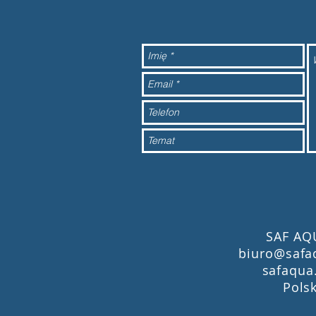
SAF A
biuro@safa
safaqua
Pols