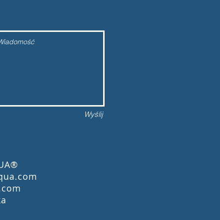
Wyślij
QUA®
qua.com
.com
ka